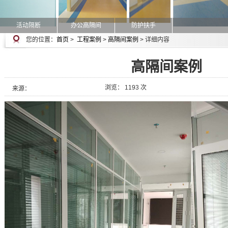
活动隔断
办公高隔间
防护扶手
您的位置：
首页
>
工程案例
>
高隔间案例
> 详细内容
高隔间案例
浏览： 1193 次
来源：