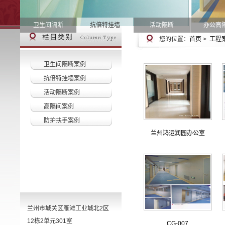
卫生间隔断
抗倍特挂墙
活动隔断
办公高
您的位置：
首页
>
工程
卫生间隔断案例
抗倍特挂墙案例
活动隔断案例
高隔间案例
防护扶手案例
兰州鸿运润园办公室
兰州市城关区雁滩工业城北2区
12栋2单元301室
CG-007