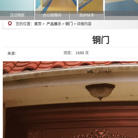
活动隔断
办公高隔间
防护扶手
您的位置：
首页
>
产品展示
>
铜门
> 详细内容
铜门
浏览： 1688 次
来源：