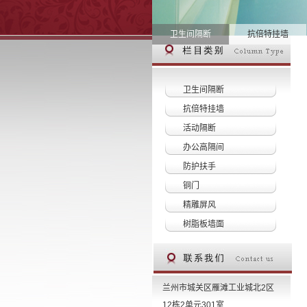
卫生间隔断
抗倍特挂墙
卫生间隔断
抗倍特挂墙
活动隔断
办公高隔间
防护扶手
铜门
精雕屏风
树脂板墙面
兰州市城关区雁滩工业城北2区
12栋2单元301室